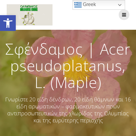
Skip
Greek
to
Open toolbar
content
Σφένδαμος | Acer
pseudoplatanus,
L. (Maple)
Γνωρίστε 20 είδη δένδρων, 20 είδη θάμνων και 16
είδη αρωματικών – φαρμακευτικών ποών
αντιπροσωπευτικών της χλωρίδας της Ολυμπίας
και της ευρύτερης περιοχής