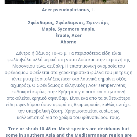
Acer pseudoplatanus, L.
Σφένδαμος, Σφένδαμνος, Σφεντάμι,
Maple, Sycamore maple,
Érable, Acer
Ahorne
Δέντρο ή θάμνος 10-45 μ. Τα περισσότερα είδη είναι
φυλλοβόλα αλλά μερικά στη νότια Ασία και στην περιοχή της
Μεσογείου είναι αειθαλή. Η επιστημονική ονομασία του
σφένδαμου οφείλεται στα χαρακτηριστικά φύλλα του με τρεις ή
πέντε μυτερές απολήξεις (acer στα λατινικά σημαίνει οξύς,
αιχμηρός). Ο Σφένδαμος ο ελληνικός ( Acer sempervirens)
ευδοκιμεί κυρίως στην Κρήτη και για αυτό και στην κοινή
αποκαλείται κρητικό σφενδάμι. Είναι ένα απο τα ανθετικότερα
είδη σφενδάμου όσον αφορά τις θερμοκρασίες καθώς αντέχει
την υπερβολική ζέστη. Χρησιμοποιείται κυρίως ως
καλλωπιστικό για το χρώμα του φθινοπώρου τους.
Tree or shrub 10-45 m. Most species are deciduous but
some in southern Asia and the Mediterranean region are