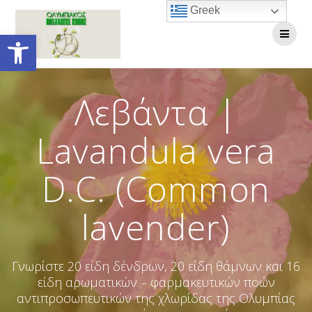
Skip
Greek
to
Open toolbar
content
Λεβάντα |
Lavandula vera
D.C. (Common
lavender)
Γνωρίστε 20 είδη δένδρων, 20 είδη θάμνων και 16
είδη αρωματικών – φαρμακευτικών ποών
αντιπροσωπευτικών της χλωρίδας της Ολυμπίας