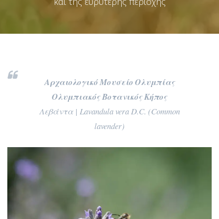
και της ευρύτερης περιοχής
Αρχαιολογικό Μουσείο Ολυμπίας
Ολυμπιακός Βοτανικός Κήπος
Λεβάντα | Lavandula vera D.C. (Common
lavender)