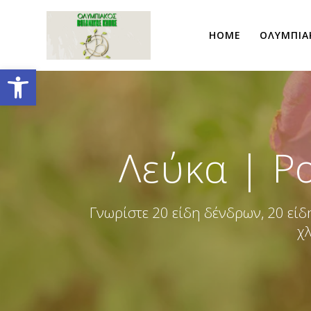
Skip
to
HOME
ΟΛΥΜΠΙΑ
content
Open toolbar
Λεύκα | Po
Γνωρίστε 20 είδη δένδρων, 20 εί
χλ