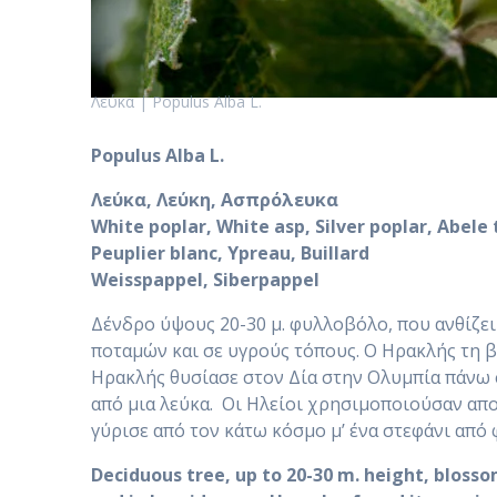
Λεύκα | Populus Alba L.
Populus Alba L.
Λεύκα, Λεύκη, Ασπρόλευκα
White poplar, White asp, Silver poplar, Abele 
Peuplier blanc, Ypreau, Buillard
Weisspappel, Siberpappel
Δένδρο ύψους 20-30 μ. φυλλοβόλο, που ανθίζε
ποταμών και σε υγρούς τόπους. Ο Ηρακλής τη β
Ηρακλής θυσίασε στον Δία στην Ολυμπία πάνω σ
από μια λεύκα. Οι Ηλείοι χρησιμοποιούσαν αποκλ
γύρισε από τον κάτω κόσμο μ’ ένα στεφάνι από 
Deciduous tree, up to 20-30 m. height, bloss