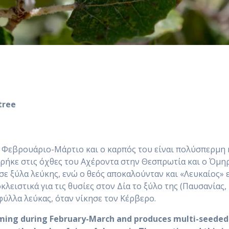
tree
ι Φεβρουάριο-Μάρτιο και ο καρπός του είναι πολύσπερμη 
ρήκε στις όχθες του Αχέροντα στην Θεσπρωτία και ο Όμηρ
ε ξύλα λεύκης, ενώ ο θεός αποκαλούνταν και «Λευκαίος» ε
ειστικά για τις θυσίες στον Δία το ξύλο της (Παυσανίας, 2
φύλλα λεύκας, όταν νίκησε τον Κέρβερο.
oming during February-March and produces multi-seeded 