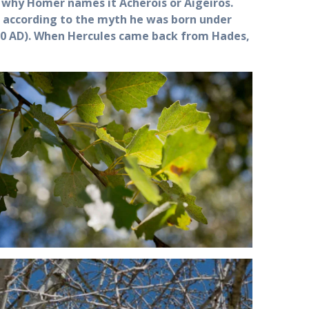
s why Homer names it Acherois or Aigeiros.
e according to the myth he was born under
, 200 AD). When Hercules came back from Hades,