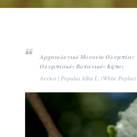
Αρχαιολογικό Μουσείο Ολυμπίας
Ολυμπιακός Βοτανικός Κήπος
Λεύκα | Populus Alba L. (White Poplar)