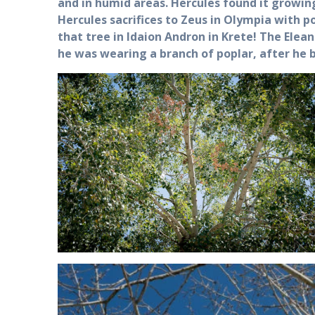
and in humid areas. Hercules found it growing
Hercules sacrifices to Zeus in Olympia with 
that tree in Idaion Andron in Krete! The Elea
he was wearing a branch of poplar, after he