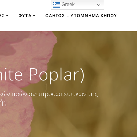
Greek
ΕΣ
ΦΥΤΑ
ΟΔΗΓΟΣ – ΥΠΟΜΝΗΜΑ ΚΗΠΟΥ
ite Poplar)
τικών ποών αντιπροσωπευτικών της
χής