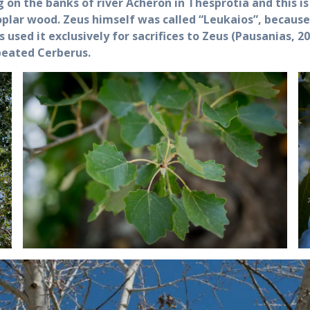
 on the banks of river Acheron in Thesprotia and this i
poplar wood. Zeus himself was called “Leukaios”, becaus
ns used it exclusively for sacrifices to Zeus (Pausanias
 beated Cerberus.